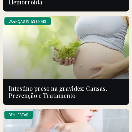
Hemorroida
DOENÇAS INTESTINAIS
Intestino preso na gravidez: Causas,
Prevenção e Tratamento
BEM-ESTAR